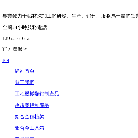
專業致力于
鋁材深加工
的
研發、生產、銷售、服務為一體
的鋁
全國24小時服務電話
13952161612
官方旗艦店
EN
網站首頁
關于我們
工程機械類鋁制產品
冷凍業鋁制產品
鋁合金種植架
鋁合金工具箱