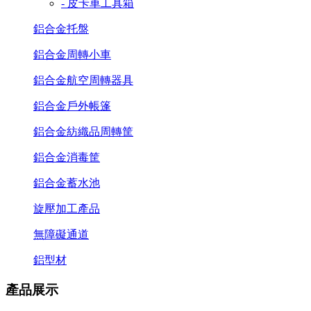
- 皮卡車工具箱
鋁合金托盤
鋁合金周轉小車
鋁合金航空周轉器具
鋁合金戶外帳篷
鋁合金紡織品周轉筐
鋁合金消毒筐
鋁合金蓄水池
旋壓加工產品
無障礙通道
鋁型材
產品展示