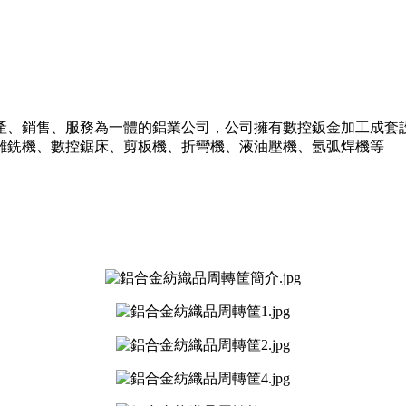
、銷售、服務為一體的鋁業公司，公司擁有數控鈑金加工成套設備
雕銑機、數控鋸床、剪板機、折彎機、液油壓機、氬弧焊機等