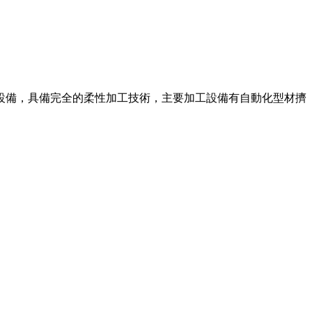
，具備完全的柔性加工技術，主要加工設備有自動化型材擠