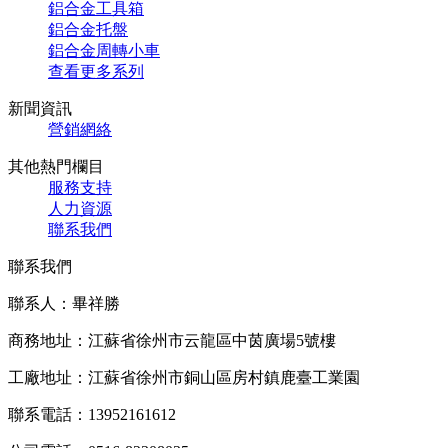
鋁合金工具箱
鋁合金托盤
鋁合金周轉小車
查看更多系列
新聞資訊
營銷網絡
其他熱門欄目
服務支持
人力資源
聯系我們
聯系我們
聯系人：畢祥勝
商務地址：江蘇省徐州市云龍區中茵廣場5號樓
工廠地址：江蘇省徐州市銅山區房村鎮鹿臺工業園
聯系電話：13952161612