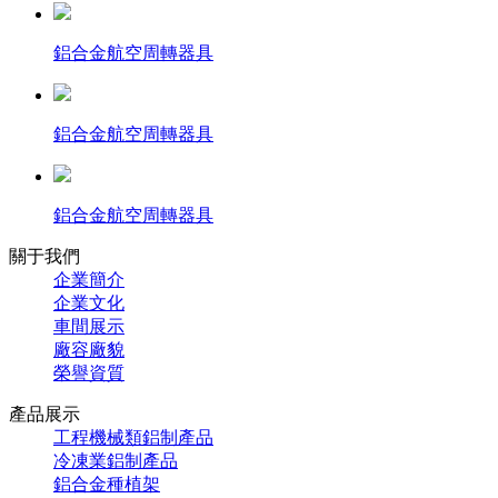
鋁合金航空周轉器具
鋁合金航空周轉器具
鋁合金航空周轉器具
關于我們
企業簡介
企業文化
車間展示
廠容廠貌
榮譽資質
產品展示
工程機械類鋁制產品
冷凍業鋁制產品
鋁合金種植架