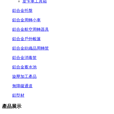
皮卡車工具箱
鋁合金托盤
鋁合金周轉小車
鋁合金航空周轉器具
鋁合金戶外帳篷
鋁合金紡織品周轉筐
鋁合金消毒筐
鋁合金蓄水池
旋壓加工產品
無障礙通道
鋁型材
產品展示