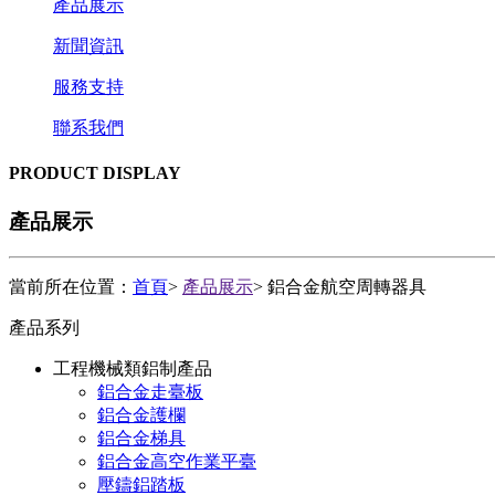
產品展示
新聞資訊
服務支持
聯系我們
PRODUCT DISPLAY
產品展示
當前所在位置：
首頁
>
產品展示
> 鋁合金航空周轉器具
產品系列
工程機械類鋁制產品
鋁合金走臺板
鋁合金護欄
鋁合金梯具
鋁合金高空作業平臺
壓鑄鋁踏板