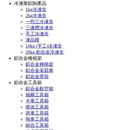
冷凍業鋁制產品
1kg冷凍盒
2kg冷凍盒
一托三冷凍盒
三連體冷凍盒
手工冷凍盒
凍品模
10kg (手工)冷凍盒
20kg 鋁合金冷凍盒
鋁合金種植架
鋁合金種植架
鋁合金采菇車
鋁合金罩殼
鋁合金工具箱
鋁合金航空箱
抽屜工具箱
卡車工具箱
噴涂工具箱
房車工具箱
拖車工具箱
組合工具箱