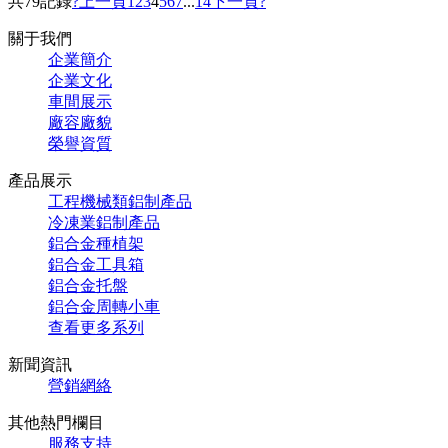
共79記錄
?上一頁
1
2
3
4
5
6
7
...
14
下一頁?
關于我們
企業簡介
企業文化
車間展示
廠容廠貌
榮譽資質
產品展示
工程機械類鋁制產品
冷凍業鋁制產品
鋁合金種植架
鋁合金工具箱
鋁合金托盤
鋁合金周轉小車
查看更多系列
新聞資訊
營銷網絡
其他熱門欄目
服務支持