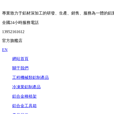
專業致力于
鋁材深加工
的
研發、生產、銷售、服務為一體
的鋁
全國24小時服務電話
13952161612
官方旗艦店
EN
網站首頁
關于我們
工程機械類鋁制產品
冷凍業鋁制產品
鋁合金種植架
鋁合金工具箱