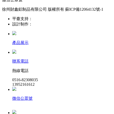
徐州財鑫鋁制品有限公司 版權所有
蘇ICP備12064132號-1
平臺支持：
設計制作：
產品展示
聯系電話
熱線電話
0516-82308035
13952161612
微信公眾號