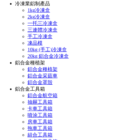
冷凍業鋁制產品
1kg冷凍盒
2kg冷凍盒
一托三冷凍盒
三連體冷凍盒
手工冷凍盒
凍品模
10kg (手工)冷凍盒
20kg 鋁合金冷凍盒
鋁合金種植架
鋁合金種植架
鋁合金采菇車
鋁合金罩殼
鋁合金工具箱
鋁合金航空箱
抽屜工具箱
卡車工具箱
噴涂工具箱
房車工具箱
拖車工具箱
組合工具箱