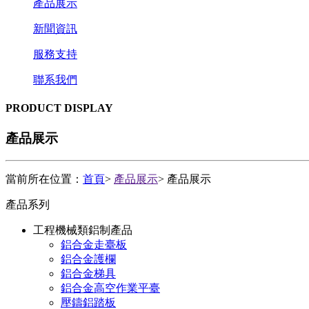
產品展示
新聞資訊
服務支持
聯系我們
PRODUCT DISPLAY
產品展示
當前所在位置：
首頁
>
產品展示
> 產品展示
產品系列
工程機械類鋁制產品
鋁合金走臺板
鋁合金護欄
鋁合金梯具
鋁合金高空作業平臺
壓鑄鋁踏板