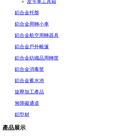
皮卡車工具箱
鋁合金托盤
鋁合金周轉小車
鋁合金航空周轉器具
鋁合金戶外帳篷
鋁合金紡織品周轉筐
鋁合金消毒筐
鋁合金蓄水池
旋壓加工產品
無障礙通道
鋁型材
產品展示