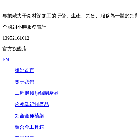
專業致力于
鋁材深加工
的
研發、生產、銷售、服務為一體
的鋁
全國24小時服務電話
13952161612
官方旗艦店
EN
網站首頁
關于我們
工程機械類鋁制產品
冷凍業鋁制產品
鋁合金種植架
鋁合金工具箱